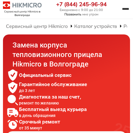
+7 (844) 245-96-94
Ежедневно с 9:00 до 21:00
Сервисный центр Hikmicro
в
Позвонить
мне утром
Волгограде
Сервисный центр Hikmicro
Каталог устройств
Рем
Замена корпуса
тепловизионного прицела
Hikmicro в Волгограде
Официальный сервис
Гарантийное обслуживание
до 3 лет
Диагностика за наш счет,
ремонт по желанию
Бесплатный выезд курьера
в день обращения
Срочный ремонт
от 35 минут