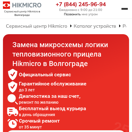
+7 (844) 245-96-94
Ежедневно с 9:00 до 21:00
Сервисный центр Hikmicro
в
Позвонить
мне утром
Волгограде
Сервисный центр Hikmicro
Каталог устройств
Рем
Замена микросхемы логики
тепловизионного прицела
Hikmicro в Волгограде
Официальный сервис
Гарантийное обслуживание
до 3 лет
Диагностика за наш счет,
ремонт по желанию
Бесплатный выезд курьера
в день обращения
Срочный ремонт
от 35 минут