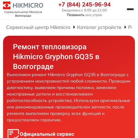
+7 (844) 245-96-94
Ежедневно с 9:00 до 21:00
Сервисный центр Hikmicro
в
Позвонить
мне утром
Волгограде
Сервисный центр Hikmicro
Каталог устройств
Рем
Ремонт тепловизора
Hikmicro Gryphon GQ35 в
Волгограде
Выполняем ремонт Hikmicro Gryphon GQ35 в Волгограде с
устранением неисправностей любой сложности. Проводим
диагностику, выявляем причины поломки, заменяем
неисправные детали и восстанавливаем
работоспособность устройства. Используем оригинальные
или рекомендованные производителем запчасти, после
ремонта выполняем проверку всех функций и
предоставляем гарантию.
Официальный сервис