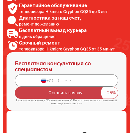
Гарантийное обслуживание
тепловизора Hikmicro Gryphon GQ35 до 3 лет
Диагностика за наш счет,
ремонт по желанию
Бесплатный выезд курьера
в день обращения
Срочный ремонт
тепловизора Hikmicro Gryphon GQ35 от 35 минут
Бесплатная консультация со
специалистом
Оставить заявку
Нажимая на кнопку "Оставить заявку" Вы соглашаетесь c
политикой
конфиденциальности