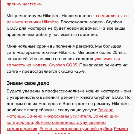
преимуществами
.
Мы ремонтируем Hikmicro. Наши мастера -
специалисты по
ремонту техники Hikmicro
. Восстановить модель Gryphon
GQ35 для мастеров не будет новой задачей. На все виды
проведенных работ у нас имеется гарантия.
Минимальные сроки выполнения ремонта. Мы большая
сеть мастерских техники Hikmicro. Мы имеем более 20 тыс.
запчастей. И возможно на наших складах
уже имеется
запчасть на модель Gryphon GQ35
. При заказе ремонта на
сайте - предоставляется скидка -25%.
Знаем свое дело
Будьте уверены в профессионализме наших мастеров - они
с уверенностью выполнят ремонт Hikmicro Gryphon GQ35. По
данным наших мастеров в Волгограде по ремонту Hikmicro,
наиболее востребованы следующие услуги:
Замена
матрицы
,
Замена микросхемы усилителя
,
Замена шим
контроллера
,
Замена объективов с улучшением
характеристик
,
Ремонт электронно-лучевой трубки
,
Ремонт