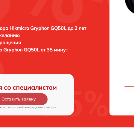
ора Hikmicro Gryphon GQ50L до 3 лет
 желанию
бращения
o Gryphon GQ50L от 35 минут
я со специалистом
Оставить заявку
есь c
политикой конфиденциальности