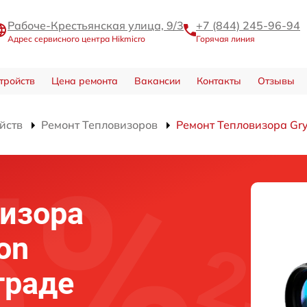
Рабоче-Крестьянская улица, 9/3
+7 (844) 245-96-94
Адрес сервисного центра Hikmicro
Горячая линия
тройств
Цена ремонта
Вакансии
Контакты
Отзывы
йств
Ремонт Тепловизоров
Ремонт Тепловизора Gr
изора
on
граде