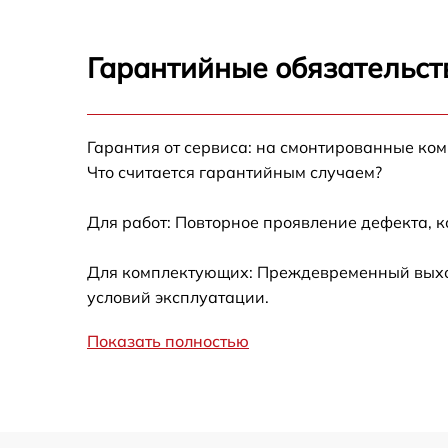
Замена корпуса Hikmicro Gryphon GQ50L
Гарантийные обязательст
Замена аккумулятора Hikmicro Gryphon
GQ50L
Гарантия от сервиса: на смонтированные ко
Замена процессора Hikmicro Gryphon GQ50
Что считается гарантийным случаем?
Замена USB порта Hikmicro Gryphon GQ50L
Для работ: Повторное проявление дефекта, 
Замена ключей управления Hikmicro
Для комплектующих: Преждевременный выход 
Gryphon GQ50L
условий эксплуатации.
Замена микросхемы усилителя Hikmicro
Gryphon GQ50L
Показать полностью
Замена микросхемы логики Hikmicro
Gryphon GQ50L
Ремонт встроенного дальнометра и других
устройств Hikmicro Gryphon GQ50L