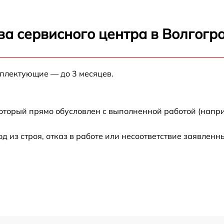
от 60 мин
ва сервисного центра в Волгогр
от 60 мин
мплектующие — до 3 месяцев.
L
от 60 мин
от 60 мин
который прямо обусловлен с выполненной работой (напри
от 60 мин
из строя, отказ в работе или несоответствие заявлен
от 60 мин
от 60 мин
от 60 мин