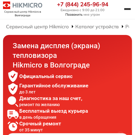
+7 (844) 245-96-94
Ежедневно с 9:00 до 21:00
Сервисный центр Hikmicro
в
Позвонить
мне утром
Волгограде
Сервисный центр Hikmicro
Каталог устройств
Рем
Замена дисплея (экрана)
тепловизора
Hikmicro в Волгограде
Официальный сервис
Гарантийное обслуживание
до 3 лет
Диагностика за наш счет,
ремонт по желанию
Бесплатный выезд курьера
в день обращения
Срочный ремонт
от 35 минут